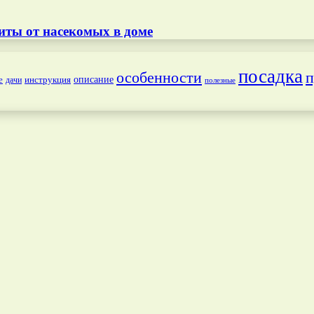
иты от насекомых в доме
посадка
особенности
п
е
инструкция
описание
дачи
полезные