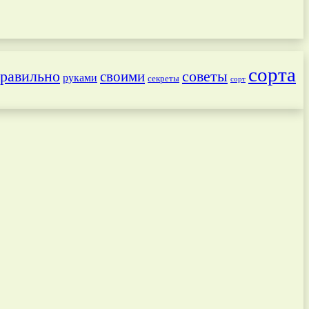
сорта
равильно
советы
своими
руками
секреты
сорт