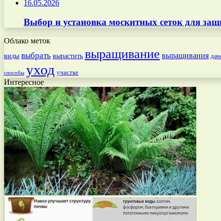
16.05.2026
Выбор и установка москитных сеток для защ
Облако меток
выращивание
выбрать
выращивания
вырастить
виды
дач
уход
участке
способы
Интересное