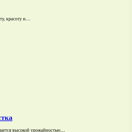
ту, красоту и…
стка
ичается высокой урожайностью…