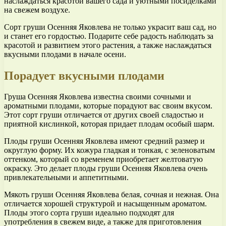
наслаждаться красотой вашего сада и уютными посиделками
на свежем воздухе.
Сорт груши Осенняя Яковлева не только украсит ваш сад, но
и станет его гордостью. Подарите себе радость наблюдать за
красотой и развитием этого растения, а также наслаждаться
вкусными плодами в начале осени.
Порадует вкусными плодами
Груша Осенняя Яковлева известна своими сочными и
ароматными плодами, которые порадуют вас своим вкусом.
Этот сорт груши отличается от других своей сладостью и
приятной кислинкой, которая придает плодам особый шарм.
Плоды груши Осенняя Яковлева имеют средний размер и
округлую форму. Их кожура гладкая и тонкая, с зеленоватым
оттенком, который со временем приобретает желтоватую
окраску. Это делает плоды груши Осенняя Яковлева очень
привлекательными и аппетитными.
Мякоть груши Осенняя Яковлева белая, сочная и нежная. Она
отличается хорошей структурой и насыщенным ароматом.
Плоды этого сорта груши идеально подходят для
употребления в свежем виде, а также для приготовления