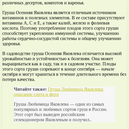
различных десертов, компотов и варенья.
Груша Осенняя Яковлева является отличным источником
витаминов и полезных элементов. В ее составе присутствуют
витамины А, С и Е, а также калий, железо и фолиевая
кислота. Поэтому употребление плодов этого сорта груши
способствует укреплению иммунной системы, улучшению
работы сердечно-сосудистой системы и общему улучшению
здоровья.
В садоводстве груша Осенняя Яковлева отличается высокой
урожайностью и устойчивостью к болезням. Она может
выращиваться как в саду, так и в садовом участке. Плоды
этого сорта груши созревают в конце сентября — начале
октября и могут храниться в течение длительного времени без
потери качества.
Читайте также:
Груша Любимица Яковлева:
описание сорта и фото
Груша Любимица Яковлева — один из самых
популярных и любимых сортов груш в России.
Этот сорт был выведен российским
селекционером Яковлевым и получил..