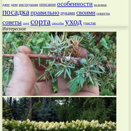
особенности
даче
инструкция
описание
дачи
полезные
посадка
правильно
своими
руками
секреты
сорта
уход
советы
участке
способы
сорт
Интересное