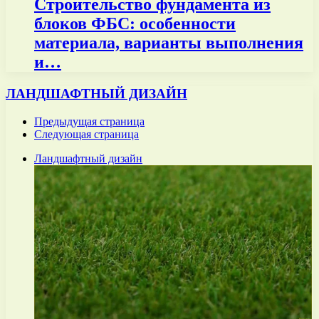
Строительство фундамента из
блоков ФБС: особенности
материала, варианты выполнения
и…
ЛАНДШАФТНЫЙ ДИЗАЙН
Предыдущая страница
Следующая страница
Ландшафтный дизайн