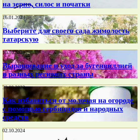
на зерно, силос и початки
16.01.2023
Выберите для своего сада жимолость
татарскую
10.10.2024
Выращивание и уход за бугенвиллией
в разных регионах страны
30.08.2023
Как избавиться от молочая на огороде
с помощью гербицидов и народных
средств
02.10.2024