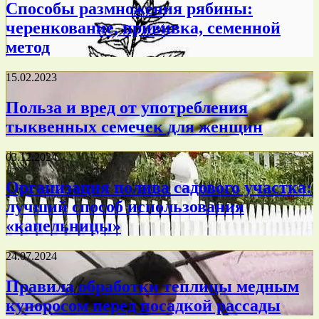
Способы размножения рябины:
черенкование, прививка, семенной
метод
15.02.2023
Польза и вред от употребления
тыквенных семечек для женщин
03.12.2024
Организация полива садового участка:
лучший способ использования
«капельницы»
24.07.2024
Правила обработки теплицы медным
купоросом перед посадкой рассады