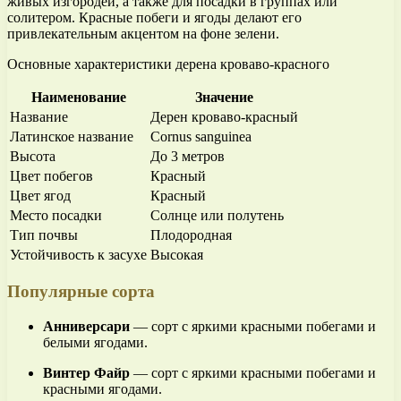
живых изгородей, а также для посадки в группах или
солитером. Красные побеги и ягоды делают его
привлекательным акцентом на фоне зелени.
Основные характеристики дерена кроваво-красного
Наименование
Значение
Название
Дерен кроваво-красный
Латинское название
Cornus sanguinea
Высота
До 3 метров
Цвет побегов
Красный
Цвет ягод
Красный
Место посадки
Солнце или полутень
Тип почвы
Плодородная
Устойчивость к засухе
Высокая
Популярные сорта
Аннивеpсари
— сорт с яркими красными побегами и
белыми ягодами.
Винтер Файр
— сорт с яркими красными побегами и
красными ягодами.