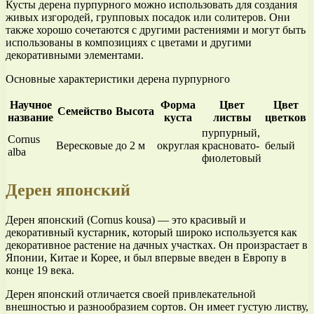
Кусты дерена пурпурного можно использовать для создания
живых изгородей, групповых посадок или солитеров. Они
также хорошо сочетаются с другими растениями и могут быть
использованы в композициях с цветами и другими
декоративными элементами.
Основные характеристики дерена пурпурного
Научное
Форма
Цвет
Цвет
Семейство
Высота
название
куста
листвы
цветков
пурпурный,
Cornus
Вересковые
до 2 м
округлая
красновато-
белый
alba
фиолетовый
Дерен японский
Дерен японский (Cornus kousa) — это красивый и
декоративный кустарник, который широко используется как
декоративное растение на дачных участках. Он произрастает в
Японии, Китае и Корее, и был впервые введен в Европу в
конце 19 века.
Дерен японский отличается своей привлекательной
внешностью и разнообразием сортов. Он имеет густую листву,