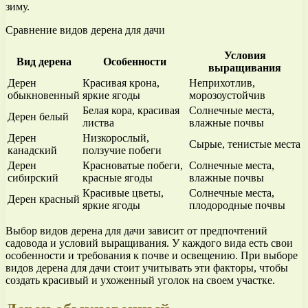
зиму.
Сравнение видов дерена для дачи
Условия
Вид дерена
Особенности
выращивания
Дерен
Красивая крона,
Неприхотлив,
обыкновенный
яркие ягоды
морозоустойчив
Белая кора, красивая
Солнечные места,
Дерен белый
листва
влажные почвы
Дерен
Низкорослый,
Сырые, тенистые места
канадский
ползучие побеги
Дерен
Красноватые побеги,
Солнечные места,
сибирский
красные ягоды
влажные почвы
Красивые цветы,
Солнечные места,
Дерен красный
яркие ягоды
плодородные почвы
Выбор видов дерена для дачи зависит от предпочтений
садовода и условий выращивания. У каждого вида есть свои
особенности и требования к почве и освещению. При выборе
видов дерена для дачи стоит учитывать эти факторы, чтобы
создать красивый и ухоженный уголок на своем участке.