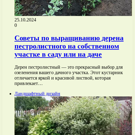
25.10.2024
0
Советы по выращиванию дерена
пестролистного на собственном
участке в саду или на даче
Дерен пестролистный — это прекрасный выбор для
озеленения вашего дачного участка. Этот кустарник
отличается яркой и красивой листвой, которая
привлекает…
Ландшафтный дизайн