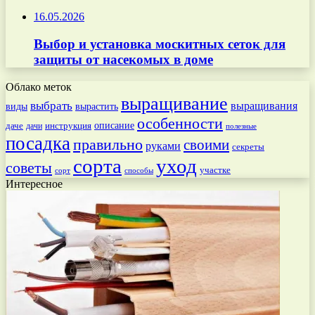
16.05.2026
Выбор и установка москитных сеток для
защиты от насекомых в доме
Облако меток
выращивание
выбрать
выращивания
вырастить
виды
особенности
даче
инструкция
описание
дачи
полезные
посадка
правильно
своими
руками
секреты
сорта
уход
советы
участке
способы
сорт
Интересное