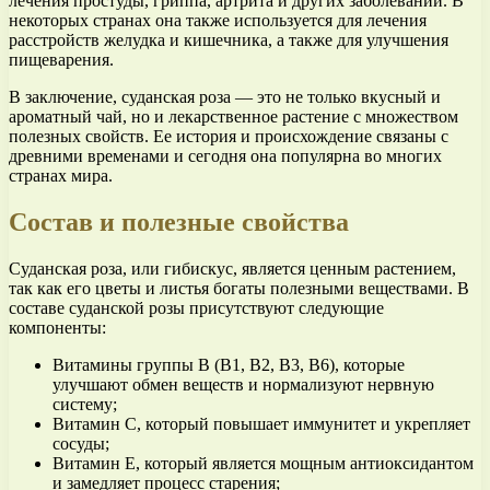
лечения простуды, гриппа, артрита и других заболеваний. В
некоторых странах она также используется для лечения
расстройств желудка и кишечника, а также для улучшения
пищеварения.
В заключение, суданская роза — это не только вкусный и
ароматный чай, но и лекарственное растение с множеством
полезных свойств. Ее история и происхождение связаны с
древними временами и сегодня она популярна во многих
странах мира.
Состав и полезные свойства
Суданская роза, или гибискус, является ценным растением,
так как его цветы и листья богаты полезными веществами. В
составе суданской розы присутствуют следующие
компоненты:
Витамины группы В (В1, В2, В3, В6), которые
улучшают обмен веществ и нормализуют нервную
систему;
Витамин С, который повышает иммунитет и укрепляет
сосуды;
Витамин Е, который является мощным антиоксидантом
и замедляет процесс старения;