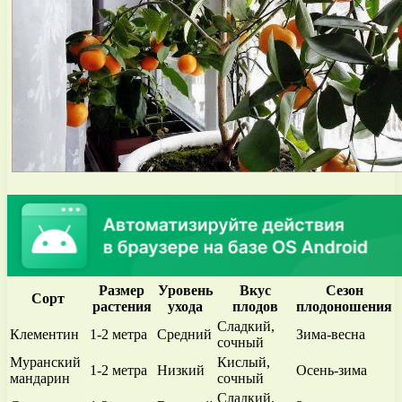
Размер
Уровень
Вкус
Сезон
Сорт
растения
ухода
плодов
плодоношения
Сладкий,
Клементин
1-2 метра
Средний
Зима-весна
сочный
Муранский
Кислый,
1-2 метра
Низкий
Осень-зима
мандарин
сочный
Сладкий,