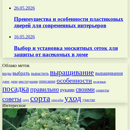
26.05.2026
Преимущества и особенности пластиковых
дверей для современных интерьеров
16.05.2026
Выбор и установка москитных сеток для
защиты от насекомых в доме
Облако меток
выращивание
выбрать
выращивания
вырастить
виды
особенности
даче
инструкция
описание
дачи
полезные
посадка
правильно
своими
руками
секреты
сорта
уход
советы
участке
способы
сорт
Интересное