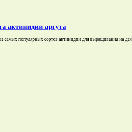
та актинидии аргута
м из самых популярных сортов актинидии для выращивания на да