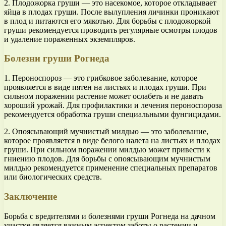
2. Плодожорка груши — это насекомое, которое откладывает
яйца в плодах груши. После вылупления личинки проникают
в плод и питаются его мякотью. Для борьбы с плодожоркой
груши рекомендуется проводить регулярные осмотры плодов
и удаление пораженных экземпляров.
Болезни груши Рогнеда
1. Пероноспороз — это грибковое заболевание, которое
проявляется в виде пятен на листьях и плодах груши. При
сильном поражении растение может ослабеть и не давать
хороший урожай. Для профилактики и лечения пероноспороза
рекомендуется обработка груши специальными фунгицидами.
2. Опоясывающий мучнистый милдью — это заболевание,
которое проявляется в виде белого налета на листьях и плодах
груши. При сильном поражении милдью может привести к
гниению плодов. Для борьбы с опоясывающим мучнистым
милдью рекомендуется применение специальных препаратов
или биологических средств.
Заключение
Борьба с вредителями и болезнями груши Рогнеда на дачном
участке является важным аспектом заботы о растении и