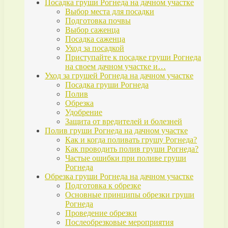
Посадка груши Рогнеда на дачном участке
Выбор места для посадки
Подготовка почвы
Выбор саженца
Посадка саженца
Уход за посадкой
Приступайте к посадке груши Рогнеда
на своем дачном участке и…
Уход за грушей Рогнеда на дачном участке
Посадка груши Рогнеда
Полив
Обрезка
Удобрение
Защита от вредителей и болезней
Полив груши Рогнеда на дачном участке
Как и когда поливать грушу Рогнеда?
Как проводить полив груши Рогнеда?
Частые ошибки при поливе груши
Рогнеда
Обрезка груши Рогнеда на дачном участке
Подготовка к обрезке
Основные принципы обрезки груши
Рогнеда
Проведение обрезки
Послеобрезковые мероприятия