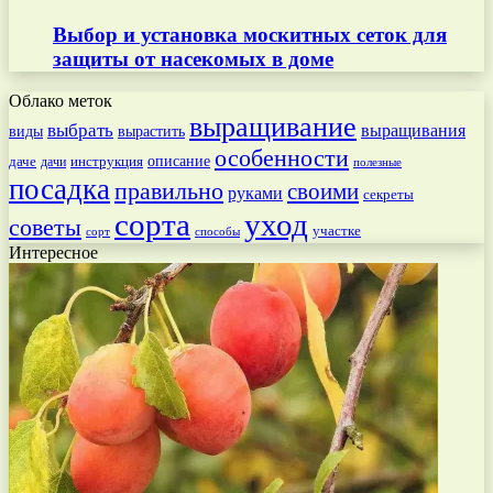
Выбор и установка москитных сеток для
защиты от насекомых в доме
Облако меток
выращивание
выбрать
выращивания
вырастить
виды
особенности
даче
инструкция
описание
дачи
полезные
посадка
правильно
своими
руками
секреты
сорта
уход
советы
участке
способы
сорт
Интересное