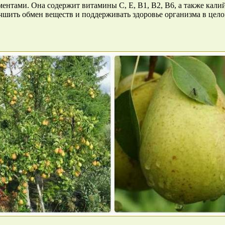
ентами. Она содержит витамины C, Е, В1, В2, В6, а также кали
чшить обмен веществ и поддерживать здоровье организма в цело