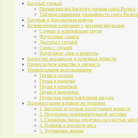
Богатый урожай
Преимущества богатого урожая сорта Велеса:
Таблица сравнения урожайности сорта Велес
Прочная и долговечная кожура
Великолепное сочетание с другими фруктами
Сочные и освежающие смузи
Фруктовые салаты
Десерты с грушей
Сыры с грушей
Фруктовые соки и компоты
Богатство витаминов и полезных веществ
Превосходное качество и свежесть
Универсальное использование
Груша в салатах
Груша в выпечке
Груша в напитках
Груша в консервах
Груша как самостоятельная закуска
Положительное влияние на здоровье
1. Богатый источник питательных веществ
2. Поддержка пищеварительной системы
3. Снижение риска сердечно-сосудистых забо
4. Помощь в контроле веса
5. Улучшение зрения