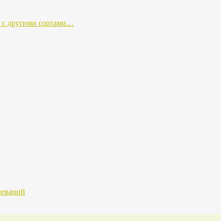
а с другими сортами…
леваний