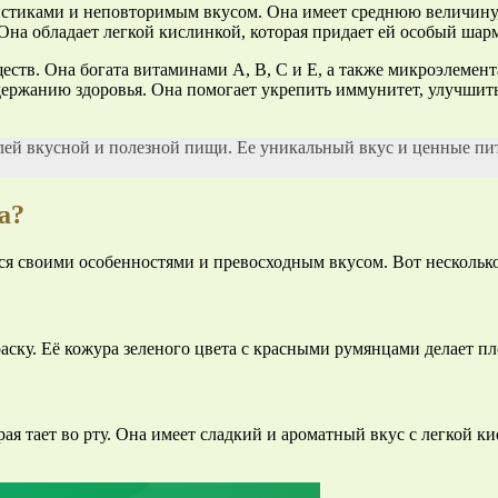
истиками и неповторимым вкусом. Она имеет среднюю величину,
 Она обладает легкой кислинкой, которая придает ей особый шар
еств. Она богата витаминами А, В, С и Е, а также микроэлемент
держанию здоровья. Она помогает укрепить иммунитет, улучшить
елей вкусной и полезной пищи. Ее уникальный вкус и ценные п
а?
ся своими особенностями и превосходным вкусом. Вот несколько
аску. Её кожура зеленого цвета с красными румянцами делает п
рая тает во рту. Она имеет сладкий и ароматный вкус с легкой к