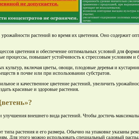
 урожайности растений во время их цветения. Оно содержит оп
оцессов цветения и обеспечение оптимальных условий для форми
ые процессы, повышает устойчивость к стрессовым условиям и 
ых культур, включая цветы, овощи, плодовые деревья и кустар
еществ в почве или при использовании субстратов.
ильное и качественное цветение растений, увеличить урожайнос
здать красивые и здоровые растения.
Цветень»?
и улучшения внешнего вида растений. Чтобы достичь максималь
т типа растения и его размера. Обычно на упаковке указаны ре
циям. Для этого можно использовать специальный садовый расп