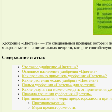
Удобрение «Цветень» — это специальный препарат, который п
микроэлементов и питательных веществ, которые способствуют
Содержание статьи:
Что такое удобрение «Цветень»?
Основное назначение удобрения «Цветень»
Как правильно применять удобрение «Цветень»?
Какие растения можно удобрять «Цветень»?
Польза удобрения «Цветень» для растений
Какие результаты можно ожидать от применения у
Правила хранения удобрения «Цветень»
Противопоказания и меры предосторожности при 
Противопоказания:
Меры предосторожности: