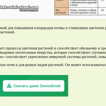
нный для повышения плодородия почвы и стимуляции цветения р
растений.
ует процессы цветения растений и способствует обильному и п
ходимые питательные вещества, которые способствуют улучше
ь» способствует укреплению иммунной системы растений, повы
х почв и для разных видов растений. Он может использоваться к