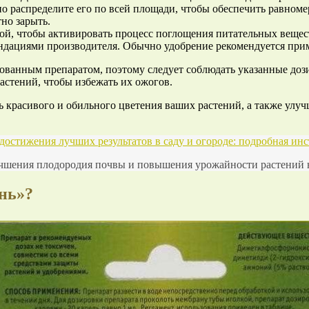
но распределите его по всей площади, чтобы обеспечить равном
тно зарыть.
ой, чтобы активировать процесс поглощения питательных вещес
ндациями производителя. Обычно удобрение рекомендуется приме
рованным препаратом, поэтому следует соблюдать указанные до
растений, чтобы избежать их ожогов.
красивого и обильного цветения ваших растений, а также улуч
достижения лучших результатов в саду и огороде: подробная ин
учшения плодородия почвы и повышения урожайности растений на
нь»?