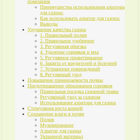
помощник
Преимущества использования аэратора
для газона:
Как использовать аэратор для газона:
Выводы
Улучшение качества газона
1. Правильный полив
2. Правильное удобрение
3. Регулярная обрезка
4. Удаление сорняков и мха
5. Регулярное проветривание
6. Защита от вредителей и болезней
7. Устранение повреждений
8. Регулярный уход
Повышение проницаемости почвы
Предотвращение образования сорняков
Правильная посадка газонной травы
Регулярный уход за газоном
Использование аэратора для газона
Стимуляция роста корней
Сохранение влаги в почве
Полив
Мульчирование
Аэратор для газона
Укрывной материал