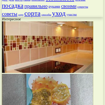
посадка
правильно
своими
руками
секреты
сорта
уход
советы
участке
способы
сорт
Интересное