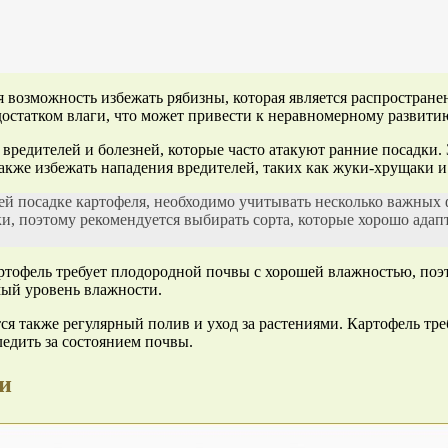
 возможность избежать рябизны, которая является распростран
достатком влаги, что может привести к неравномерному развити
 вредителей и болезней, которые часто атакуют ранние посадки
также избежать нападения вредителей, таких как жуки-хрущаки и
 посадке картофеля, необходимо учитывать несколько важных ф
дки, поэтому рекомендуется выбирать сорта, которые хорошо а
ртофель требует плодородной почвы с хорошей влажностью, поэ
мый уровень влажности.
 также регулярный полив и уход за растениями. Картофель треб
ледить за состоянием почвы.
и