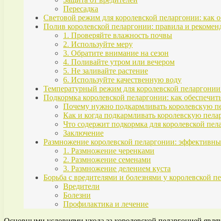
Пересадка
Световой режим для королевской пеларгонии: как
Полив королевской пеларгонии: правила и рекомен
1. Проверяйте влажность почвы
2. Используйте меру
3. Обратите внимание на сезон
4. Поливайте утром или вечером
5. Не заливайте растение
6. Используйте качественную воду
Температурный режим для королевской пеларгони
Подкормка королевской пеларгонии: как обеспечит
Почему нужно подкармливать королевскую п
Как и когда подкармливать королевскую пел
Что содержит подкормка для королевской пел
Заключение
Размножение королевской пеларгонии: эффективн
1. Размножение черенками
2. Размножение семенами
3. Размножение делением куста
Борьба с вредителями и болезнями у королевской 
Вредители
Болезни
Профилактика и лечение
Основными условиями ухода за королевской пеларгонией являю