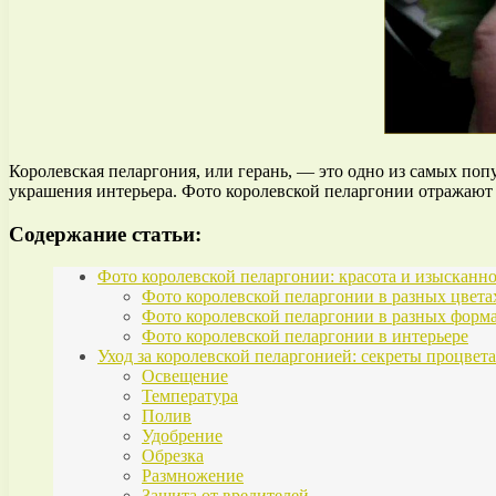
Королевская пеларгония, или герань, — это одно из самых поп
украшения интерьера. Фото королевской пеларгонии отражают в
Содержание статьи:
Фото королевской пеларгонии: красота и изысканн
Фото королевской пеларгонии в разных цвета
Фото королевской пеларгонии в разных форм
Фото королевской пеларгонии в интерьере
Уход за королевской пеларгонией: секреты процве
Освещение
Температура
Полив
Удобрение
Обрезка
Размножение
Защита от вредителей