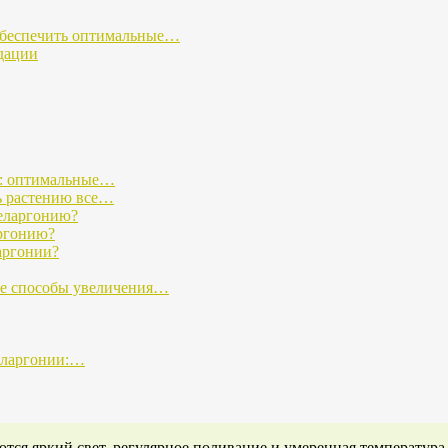
 обеспечить оптимальные…
дации
и: оптимальные…
ь растению все…
еларгонию?
аргонию?
аргонии?
ые способы увеличения…
пеларгонии:…
тся яркий свет, регулярное поливание и умеренная температура