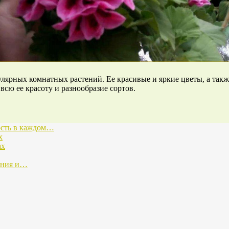
улярных комнатных растений. Ее красивые и яркие цветы, а такж
сю ее красоту и разнообразие сортов.
ость в каждом…
х
ах
тания и…