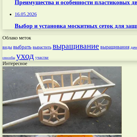
Преимущества и особенности пластиковых дв
16.05.2026
Выбор и установка москитных сеток для защ
Облако меток
выращивание
выбрать
выращивания
вырастить
виды
дач
уход
участке
способы
Интересное