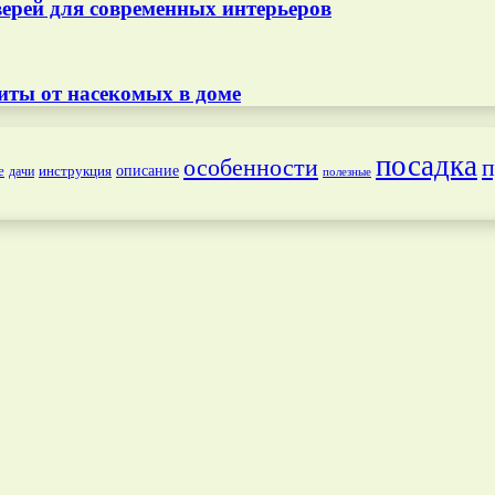
ерей для современных интерьеров
иты от насекомых в доме
посадка
особенности
п
е
инструкция
описание
дачи
полезные