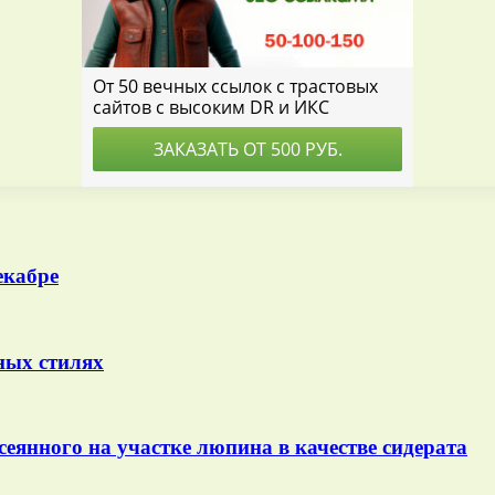
екабре
ных стилях
еянного на участке люпина в качестве сидерата