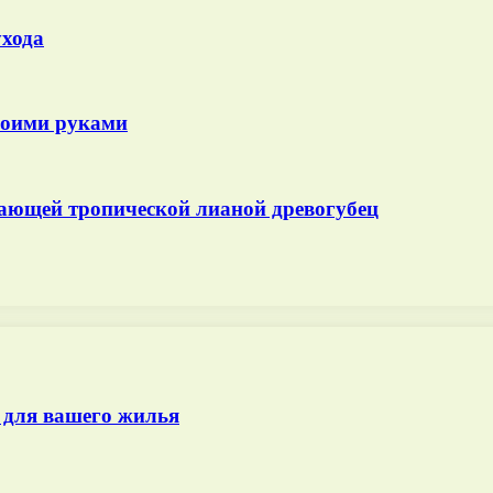
ухода
своими руками
сающей тропической лианой древогубец
 для вашего жилья