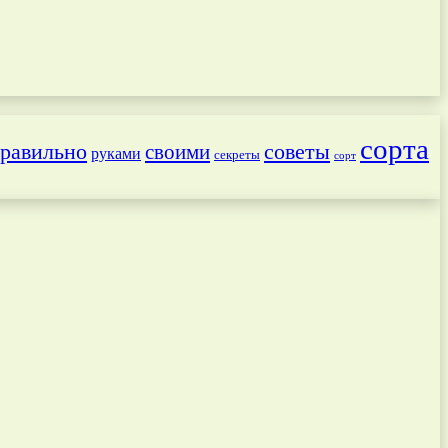
сорта
равильно
советы
своими
руками
секреты
сорт