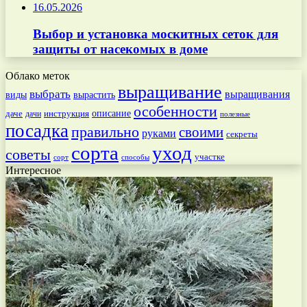
16.05.2026
Выбор и установка москитных сеток для
защиты от насекомых в доме
Облако меток
выращивание
выбрать
выращивания
вырастить
виды
особенности
даче
инструкция
описание
дачи
полезные
посадка
правильно
своими
руками
секреты
сорта
уход
советы
участке
способы
сорт
Интересное