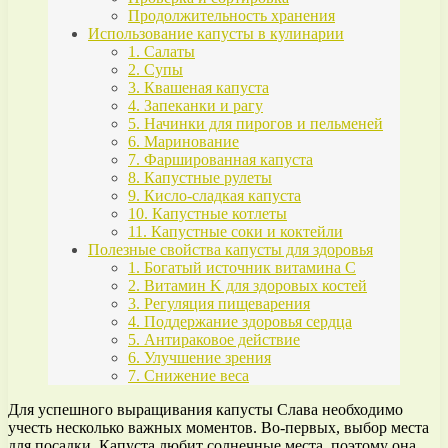
Продолжительность хранения
Использование капусты в кулинарии
1. Салаты
2. Супы
3. Квашеная капуста
4. Запеканки и рагу
5. Начинки для пирогов и пельменей
6. Маринование
7. Фаршированная капуста
8. Капустные рулеты
9. Кисло-сладкая капуста
10. Капустные котлеты
11. Капустные соки и коктейли
Полезные свойства капусты для здоровья
1. Богатый источник витамина C
2. Витамин K для здоровых костей
3. Регуляция пищеварения
4. Поддержание здоровья сердца
5. Антираковое действие
6. Улучшение зрения
7. Снижение веса
Для успешного выращивания капусты Слава необходимо
учесть несколько важных моментов. Во-первых, выбор места
для посадки. Капуста любит солнечные места, поэтому она