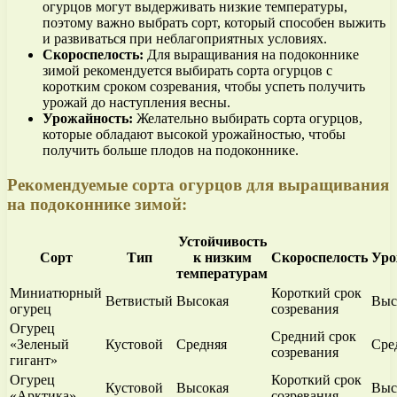
огурцов могут выдерживать низкие температуры,
поэтому важно выбрать сорт, который способен выжить
и развиваться при неблагоприятных условиях.
Скороспелость:
Для выращивания на подоконнике
зимой рекомендуется выбирать сорта огурцов с
коротким сроком созревания, чтобы успеть получить
урожай до наступления весны.
Урожайность:
Желательно выбирать сорта огурцов,
которые обладают высокой урожайностью, чтобы
получить больше плодов на подоконнике.
Рекомендуемые сорта огурцов для выращивания
на подоконнике зимой:
Устойчивость
Сорт
Тип
к низким
Скороспелость
Уро
температурам
Миниатюрный
Короткий срок
Ветвистый
Высокая
Выс
огурец
созревания
Огурец
Средний срок
«Зеленый
Кустовой
Средняя
Сре
созревания
гигант»
Огурец
Короткий срок
Кустовой
Высокая
Выс
«Арктика»
созревания