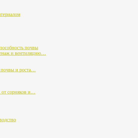
атериалом
пособность почвы
ренаж и вентиляцию…
 почвы и роста…
а от сорняков и…
оводство