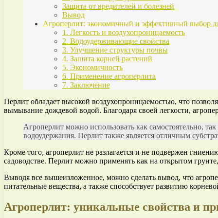
Защита от вредителей и болезней
Вывод
Агроперлит: экономичный и эффективный выбор дл
1. Легкость и воздухопроницаемость
2. Водоудерживающие свойства
3. Улучшение структуры почвы
4. Защита корней растений
5. Экономичность
6. Применение агроперлита
7. Заключение
Перлит обладает высокой воздухопроницаемостью, что позволя
вымывание дождевой водой. Благодаря своей легкости, агропер
Агроперлит можно использовать как самостоятельно, так 
водоудержания. Перлит также является отличным субстра
Кроме того, агроперлит не разлагается и не подвержен гниени
садоводстве. Перлит можно применять как на открытом грунте, 
Выводя все вышеизложенное, можно сделать вывод, что агроп
питательные вещества, а также способствует развитию корнево
Агроперлит: уникальные свойства и пр