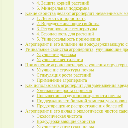
4. Защита корней растений
5. Минеральная подкормка
Какие свойства делают агроперлит незаменимым м
1. Легкость и пористость
2. Водоудерживающие свойства
3. Регулирование температуры
4. Безопасность для растений
5. Универсальность применения
Агроперлит и его влияние на водоудерживающую с
Уникальные свойства агроперлита, улучшающие д
Улучшение дренажа
Улучшение вентиляции
Применение агроперлита для улучшения структуры
Улучшение структуры почвы
Стимуляция роста растений
Применение агроперлита
Как использовать агроперлит для уменьшения вред
Уменьшение роста сорняков
Повышение воздухопроницаемости почвы
Поддержание стабильной температуры почвы
Предотвращение распространения болезней
Агроперлит и его вклад в экологически чистое сад
Экологическая чистота
Водоудерживающие свойства
Улучшение структуры почвы