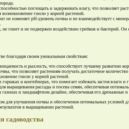
лорода.
пособностью поглощать и задерживать влагу, что позволяет рас
 возникновение гнили у корней растений.
т не изменяет pH-уровень почвы и не взаимодействует с минер
.
, не гниет и не подвержен воздействию грибков и бактерий. Он
тве благодаря своим уникальным свойствам:
ницаемость и рыхлость, что способствует лучшему развитию ко
ы, что позволяет растениям получать достаточное количество 
новение гнили у корней растений.
 горшках и контейнерах, что помогает избежать застоя влаги и 
для выращивания рассады и посева семян, обеспечивая оптималь
в газонах и ландшафтном дизайне, обеспечивая его дренажные и
м для улучшения почвы и обеспечения оптимальных условий для
результатов в выращивании растений.
я садоводства