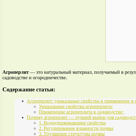
Агроперлит
— это натуральный материал, получаемый в резул
садоводстве и огородничестве.
Содержание статьи:
Агроперлит: уникальные свойства и применение в 
Уникальные свойства агроперлита:
Применение агроперлита в садоводстве:
Почему агроперлит — лучший выбор для садоводст
1. Водоудерживающие свойства
2. Регулирование влажности почвы
3. Улучшение структуры почвы