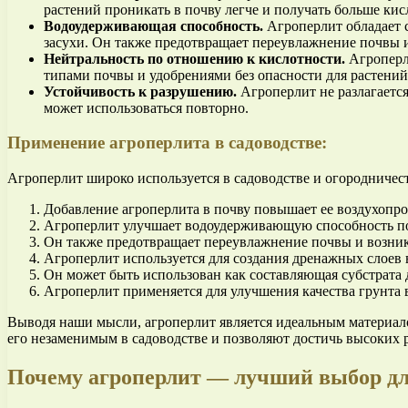
растений проникать в почву легче и получать больше кис
Водоудерживающая способность.
Агроперлит обладает с
засухи. Он также предотвращает переувлажнение почвы и
Нейтральность по отношению к кислотности.
Агроперли
типами почвы и удобрениями без опасности для растений
Устойчивость к разрушению.
Агроперлит не разлагается
может использоваться повторно.
Применение агроперлита в садоводстве:
Агроперлит широко используется в садоводстве и огородничес
Добавление агроперлита в почву повышает ее воздухопро
Агроперлит улучшает водоудерживающую способность почв
Он также предотвращает переувлажнение почвы и возник
Агроперлит используется для создания дренажных слоев в
Он может быть использован как составляющая субстрата 
Агроперлит применяется для улучшения качества грунта 
Выводя наши мысли, агроперлит является идеальным материало
его незаменимым в садоводстве и позволяют достичь высоких 
Почему агроперлит — лучший выбор дл