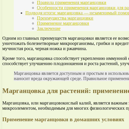
Правила применения марганцовки
Особенности применения марганцовки для ра
Подводя итоги: марганцовка — незаменимый пом
Преимущества марганцовки
Применение марганцовки
Заключение
Одним из главных преимуществ марганцовки является ее возмо
уничтожать болезнетворные микроорганизмы, грибки и вредите
мучнистая роса, черная ножка и ржавчина.
Кроме того, марганцовка способствует укреплению иммунной с
способствует улучшению плодоношения и роста растений, улуч
Марганцовка является доступным и простым в использова
наносит вреда окружающей среде. Правильное применение
Марганцовка для растений: применение 
Марганцовка, или марганцовокислый калий, является важным э
микроэлементом, необходимым для многих физиологических пр
Применение марганцовки в домашних условиях