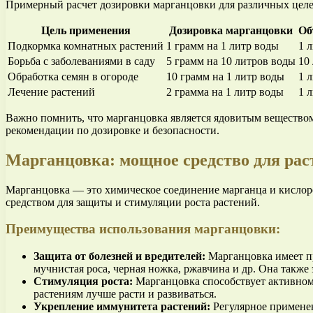
Примерный расчет дозировки марганцовки для различных цел
Цель применения
Дозировка марганцовки
Об
Подкормка комнатных растений
1 грамм на 1 литр воды
1 
Борьба с заболеваниями в саду
5 грамм на 10 литров воды
10
Обработка семян в огороде
10 грамм на 1 литр воды
1 
Лечение растений
2 грамма на 1 литр воды
1 
Важно помнить, что марганцовка является ядовитым веществом
рекомендации по дозировке и безопасности.
Марганцовка: мощное средство для рас
Марганцовка — это химическое соединение марганца и кислоро
средством для защиты и стимуляции роста растений.
Преимущества использования марганцовки:
Защита от болезней и вредителей:
Марганцовка имеет пр
мучнистая роса, черная ножка, ржавчина и др. Она также
Стимуляция роста:
Марганцовка способствует активному
растениям лучше расти и развиваться.
Укрепление иммунитета растений:
Регулярное применен