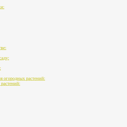
и:
ве:
саду:
:
я огородных растений:
 растений: