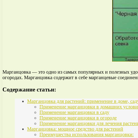
Марганцовка — это одно из самых популярных и полезных удоб
огородах. Марганцовка содержит в себе марганцевые соединен
Содержание статьи:
Марганцовка для растений: применение в доме, сад
Применение марганцовки в домашних услови
Применение марганцовки в саду
Применение марганцовки в огороде
Применение марганцовки для лечения растен
Марганцовка: мощное средство для растений
Преимущества использования марганцовки: