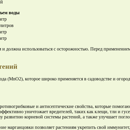
ей
ъем воды
литр
 литров
литр
литр
 и должна использоваться с осторожностью. Перед применением
тений
да (MnO2), которое широко применяется в садоводстве и огоро
отивогрибковые и антисептические свойства, которые помогают
 эффективно уничтожает вредителей, таких как клещи, тли и гус
 развитию корневой системы растений, а также улучшает погло
ие марганцовки позволяет растениям укрепить свой иммунитет, 