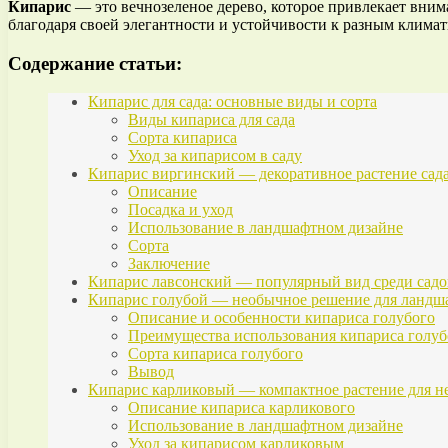
Кипарис
— это вечнозеленое дерево, которое привлекает вним
благодаря своей элегантности и устойчивости к разным клима
Содержание статьи:
Кипарис для сада: основные виды и сорта
Виды кипариса для сада
Сорта кипариса
Уход за кипарисом в саду
Кипарис виргинский — декоративное растение сад
Описание
Посадка и уход
Использование в ландшафтном дизайне
Сорта
Заключение
Кипарис лавсонский — популярный вид среди садо
Кипарис голубой — необычное решение для ландш
Описание и особенности кипариса голубого
Преимущества использования кипариса голуб
Сорта кипариса голубого
Вывод
Кипарис карликовый — компактное растение для н
Описание кипариса карликового
Использование в ландшафтном дизайне
Уход за кипарисом карликовым