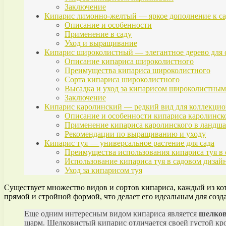
Заключение
Кипарис лимонно-желтый — яркое дополнение к с
Описание и особенности
Применение в саду
Уход и выращивание
Кипарис широколистный — элегантное дерево для
Описание кипариса широколистного
Преимущества кипариса широколистного
Сорта кипариса широколистного
Высадка и уход за кипарисом широколистным
Заключение
Кипарис каролинский — редкий вид для коллекцио
Описание и особенности кипариса каролинск
Применение кипариса каролинского в ландш
Рекомендации по выращиванию и уходу
Кипарис туя — универсальное растение для сада
Преимущества использования кипариса туя в 
Использование кипариса туя в садовом дизай
Уход за кипарисом туя
Существует множество видов и сортов кипариса, каждый из ко
прямой и стройной формой, что делает его идеальным для созд
Еще одним интересным видом кипариса является
шелков
шарм. Шелковистый кипарис отличается своей густой кро