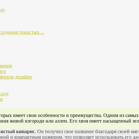
аду
 создания тенистых…
неров
ого
афтном дизайне
саду
не
торых имеет свои особенности и преимущества. Одним из самых
ания живой изгороди или аллеи. Его хвоя имеет насыщенный зел
истый кипарис
. Он получил свое название благодаря своей мя
ной и компактным размером, что позволяет использовать его даж