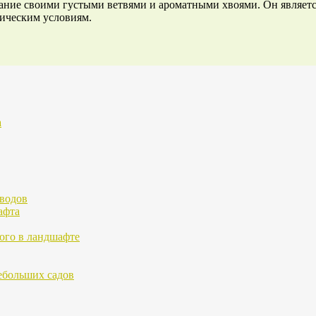
ание своими густыми ветвями и ароматными хвоями. Он являетс
тическим условиям.
а
водов
афта
ого в ландшафте
ебольших садов