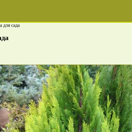
 для сада
ада