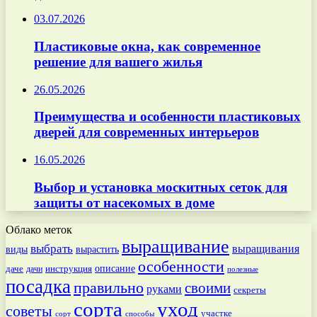
03.07.2026
Пластиковые окна, как современное
решение для вашего жилья
26.05.2026
Преимущества и особенности пластиковых
дверей для современных интерьеров
16.05.2026
Выбор и установка москитных сеток для
защиты от насекомых в доме
Облако меток
выращивание
выбрать
выращивания
вырастить
виды
особенности
даче
инструкция
описание
дачи
полезные
посадка
правильно
своими
руками
секреты
сорта
уход
советы
участке
способы
сорт