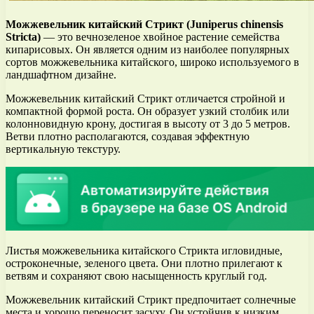
Можжевельник китайский Стрикт (Juniperus chinensis
Stricta)
— это вечнозеленое хвойное растение семейства
кипарисовых. Он является одним из наиболее популярных
сортов можжевельника китайского, широко используемого в
ландшафтном дизайне.
Можжевельник китайский Стрикт отличается стройной и
компактной формой роста. Он образует узкий столбик или
колонновидную крону, достигая в высоту от 3 до 5 метров.
Ветви плотно располагаются, создавая эффектную
вертикальную текстуру.
Листья можжевельника китайского Стрикта игловидные,
остроконечные, зеленого цвета. Они плотно прилегают к
ветвям и сохраняют свою насыщенность круглый год.
Можжевельник китайский Стрикт предпочитает солнечные
места и хорошо переносит засуху. Он устойчив к низким