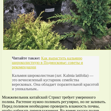
Читайте также:
Как вырастить кальмию
широколистную в Подмосковье: советы и
рекомендации
Кальмия широколистная (лат. Kalmia latifolia) —
это вечнозеленый кустарник семейства
вересковых. Она обладает поразительной красотой
и уникальным..
Можжевельник китайский Стрикт требует умеренного
полива. Растение нужно поливать регулярно, но не заливать.
Перед поливом необходимо проверить влажность почвы,
чтобы избежать переувлажнения. Во время засухи полив