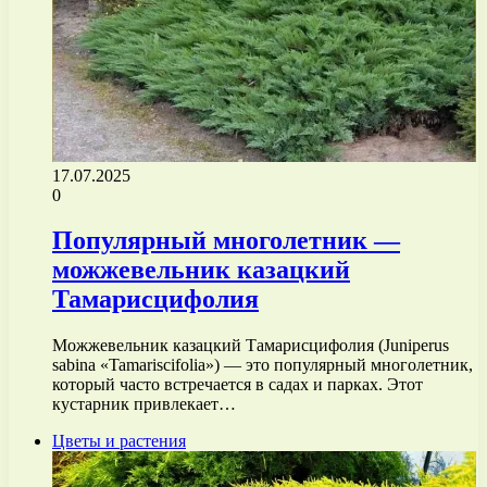
17.07.2025
0
Популярный многолетник —
можжевельник казацкий
Тамарисцифолия
Можжевельник казацкий Тамарисцифолия (Juniperus
sabina «Tamariscifolia») — это популярный многолетник,
который часто встречается в садах и парках. Этот
кустарник привлекает…
Цветы и растения