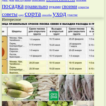
дачи
полезные
посадка
правильно
своими
руками
секреты
сорта
уход
советы
участке
способы
сорт
Интересное