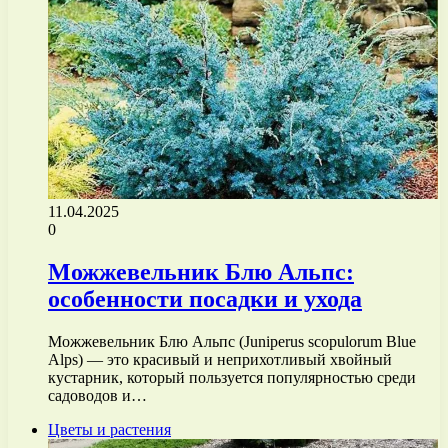
11.04.2025
0
Можжевельник Блю Альпс:
особенности посадки и ухода
Можжевельник Блю Альпс (Juniperus scopulorum Blue
Alps) — это красивый и неприхотливый хвойный
кустарник, который пользуется популярностью среди
садоводов и…
Цветы и растения