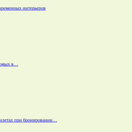
овременных интерьеров
екомых в…
билетах при бронировании…