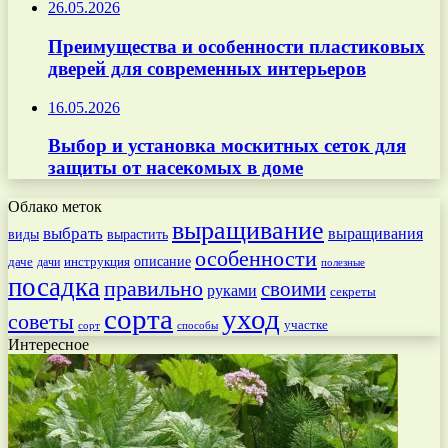
26.05.2026
Преимущества и особенности пластиковых
дверей для современных интерьеров
16.05.2026
Выбор и установка москитных сеток для
защиты от насекомых в доме
Облако меток
выращивание
выбрать
выращивания
вырастить
виды
особенности
даче
инструкция
описание
дачи
полезные
посадка
правильно
своими
руками
секреты
сорта
уход
советы
участке
способы
сорт
Интересное