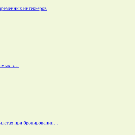
овременных интерьеров
екомых в…
билетах при бронировании…