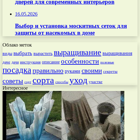
дверей для современных интерьеров
16.05.2026
Выбор и установка москитных сеток для
защиты от насекомых в доме
Облако меток
выращивание
выбрать
выращивания
вырастить
виды
особенности
даче
инструкция
описание
дачи
полезные
посадка
правильно
своими
руками
секреты
сорта
уход
советы
участке
способы
сорт
Интересное