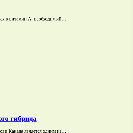
ется в витамин А, необходимый…
го гибрида
кови Канада является одним из…