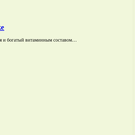
ке
ния и богатый витаминным составом…