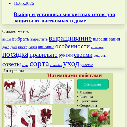
16.05.2026
Выбор и установка москитных сеток для
защиты от насекомых в доме
Облако меток
выращивание
выбрать
выращивания
вырастить
виды
особенности
даче
инструкция
описание
дачи
полезные
посадка
правильно
своими
руками
секреты
сорта
уход
советы
участке
способы
сорт
Интересное