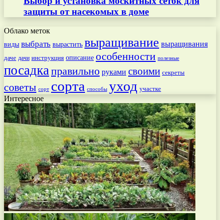
Выбор и установка москитных сеток для
защиты от насекомых в доме
Облако меток
выращивание
выбрать
выращивания
вырастить
виды
особенности
даче
инструкция
описание
дачи
полезные
посадка
правильно
своими
руками
секреты
сорта
уход
советы
участке
способы
сорт
Интересное