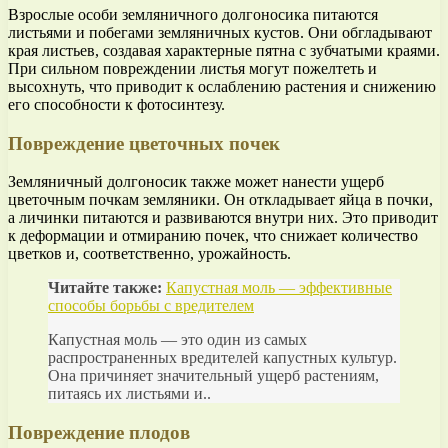
Взрослые особи земляничного долгоносика питаются
листьями и побегами земляничных кустов. Они обгладывают
края листьев, создавая характерные пятна с зубчатыми краями.
При сильном повреждении листья могут пожелтеть и
высохнуть, что приводит к ослаблению растения и снижению
его способности к фотосинтезу.
Повреждение цветочных почек
Земляничный долгоносик также может нанести ущерб
цветочным почкам земляники. Он откладывает яйца в почки,
а личинки питаются и развиваются внутри них. Это приводит
к деформации и отмиранию почек, что снижает количество
цветков и, соответственно, урожайность.
Читайте также:
Капустная моль — эффективные
способы борьбы с вредителем
Капустная моль — это один из самых
распространенных вредителей капустных культур.
Она причиняет значительный ущерб растениям,
питаясь их листьями и..
Повреждение плодов