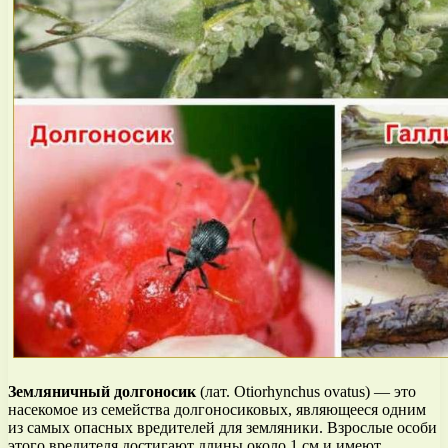
Земляничный долгоносик
(лат. Otiorhynchus ovatus) — это
насекомое из семейства долгоносиковых, являющееся одним
из самых опасных вредителей для земляники. Взрослые особи
этого вредителя достигают длины около 1 см и имеют