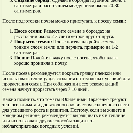
Создание борозд:
Сделайте борозды глубиной около 1
сантиметра и расстоянием между ними около 20-30
сантиметров.
После подготовки почвы можно приступать к посеву семян:
Посев семян:
Разместите семена в бороздах на
расстоянии около 2-3 сантиметров друг от друга.
Покрытие семян:
После посева накройте семена
тонким слоем земли или перлита, примерно на 1-2
сантиметра.
Полив:
Полейте грядку после посева, чтобы влага
хорошо проникла в почву.
После посева рекомендуется покрыть грядку пленкой или
использовать теплицу для создания оптимальных условий для
прорастания семян. При соблюдении всех рекомендаций
семена начнут прорастать через 7-10 дней.
Важно помнить, что томаты Юбилейный Тарасенко требуют
теплого климата и достаточного количества солнечного света
для успешного роста и развития. Поэтому, если вы живете в
холодном регионе, рекомендуется выращивать их в теплице
или использовать другие способы защиты от
неблагоприятных погодных условий.