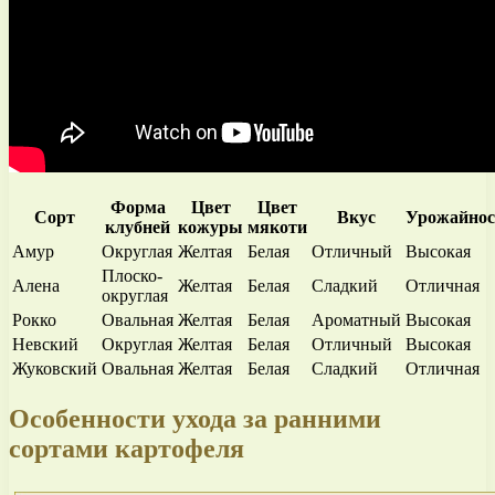
Форма
Цвет
Цвет
Сорт
Вкус
Урожайнос
клубней
кожуры
мякоти
Амур
Округлая
Желтая
Белая
Отличный
Высокая
Плоско-
Алена
Желтая
Белая
Сладкий
Отличная
округлая
Рокко
Овальная
Желтая
Белая
Ароматный
Высокая
Невский
Округлая
Желтая
Белая
Отличный
Высокая
Жуковский
Овальная
Желтая
Белая
Сладкий
Отличная
Особенности ухода за ранними
сортами картофеля