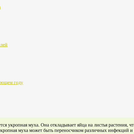
а
елей
дующем году
тся укропная муха. Она откладывает яйца на листья растения, 
 укропная муха может быть переносчиком различных инфекций и 