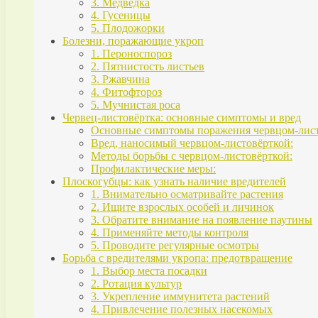
3. Медведка
4. Гусеницы
5. Плодожорки
Болезни, поражающие укроп
1. Пероноспороз
2. Пятнистость листьев
3. Ржавчина
4. Фитофтороз
5. Мучнистая роса
Червец-листовёртка: основные симптомы и вред
Основные симптомы поражения червцом-лист
Вред, наносимый червцом-листовёрткой:
Методы борьбы с червцом-листовёрткой:
Профилактические меры:
Плоскогубцы: как узнать наличие вредителей
1. Внимательно осматривайте растения
2. Ищите взрослых особей и личинок
3. Обратите внимание на появление паутины
4. Применяйте методы контроля
5. Проводите регулярные осмотры
Борьба с вредителями укропа: предотвращение
1. Выбор места посадки
2. Ротация культур
3. Укрепление иммунитета растений
4. Привлечение полезных насекомых