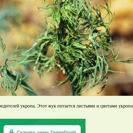
дителей укропа. Этот жук питается листьями и цветами укропа