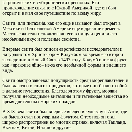
в тропических и субтропических регионах. Его
происхождение связано с Южной Америкой, где он был
открыт и начал свое путешествие по всему миру.
Свити, или питахайя, как его еще называют, был открыт в
Мексике и Центральной Америке еще в древние времена.
Местные жители использовали его в пищу и ценили его
необычный вкус и полезные свойства.
Впервые свити был описан европейским исследователем и
натуралистом Христофором Колумбом во время его второй
экспедиции в Новый Свет в 1493 году. Колумб описал фрукт
как «драконье яйцо» из-за его необычной формы и внешнего
вида.
Свити быстро завоевал популярность среди мореплавателей и
был включен в список продуктов, которые они брали с собой
в дальние путешествия. Благодаря этому фрукту, моряки
получали необходимые витамины и питательные вещества во
время длительных морских походов.
В XIX веке свити был впервые введен в культуру в Азии, где
он быстро стал популярным фруктом. С тех пор он стал
широко распространен во многих странах, включая Таиланд,
Вьетнам, Китай, Индию и другие.