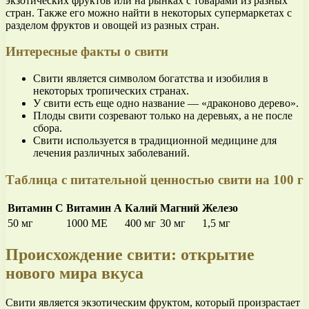
экзотических фруктов или на рынках с товарами из разных
стран. Также его можно найти в некоторых супермаркетах с
разделом фруктов и овощей из разных стран.
Интересные факты о свити
Свити является символом богатства и изобилия в
некоторых тропических странах.
У свити есть еще одно название — «драконово дерево».
Плоды свити созревают только на деревьях, а не после
сбора.
Свити используется в традиционной медицине для
лечения различных заболеваний.
Таблица с питательной ценностью свити на 100 г
Витамин С
Витамин А
Калий
Магний
Железо
50 мг
1000 МЕ
400 мг
30 мг
1,5 мг
Происхождение свити: открытие
нового мира вкуса
Свити является экзотическим фруктом, который произрастает