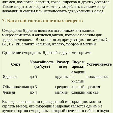
джемов, компотов, варенья, соков, пирогов и других десертов.
Также ягоды этого сорта можно употреблять в свежем виде,
добавлять в салаты или использовать для украшения блюд.
7. Богатый состав полезных веществ
Смородина Ядреная является источником витаминов,
микроэлементов и антиоксидантов, которые полезны для
здоровья человека. В составе ягод присутствуют витамины С,
В1, В2, РР, а также кальций, железо, фосфор и магний.
Сравнение смородины Ядреной с другими сортами
Урожайность
Размер
Вкус и
Сорт
Устойчивость
(кг/куст)
ягод
аромат
сладкий
Ядреная
до 5
крупные
и
повышенная
кислый
Обыкновенная
до 3
средние
кислый
средняя
Черная
до 4
мелкие
сладкий
низкая
Выводя на основании приведенной информации, можно
сделать вывод, что смородина Ядреная является одним из
лучших сортов смородины, который сочетает в себе высокую