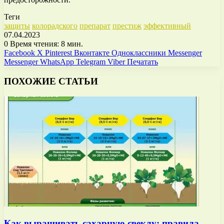
Теги
защиты
колорадского
препарат
престиж
эффективный
07.04.2023
0
Время чтения: 8 мин.
Facebook
X
Pinterest
Вконтакте
Одноклассники
Messenger
Messenger
WhatsApp
Telegram
Viber
Печатать
ПОХОЖИЕ СТАТЬИ
Как выращивать сахарную свеклу: правила