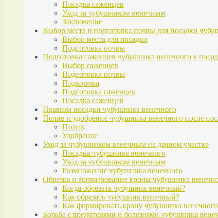
Посадка саженцев
Уход за чубушником венечным
Заключение
Выбор места и подготовка почвы для посадки чубу
Выбор места для посадки
Подготовка почвы
Подготовка саженцев чубушника венечного к посад
Выбор саженцев
Подготовка почвы
Подкормка
Подготовка саженцев
Посадка саженцев
Правила посадки чубушника венечного
Полив и удобрение чубушника венечного после по
Полив
Удобрение
Уход за чубушником венечным на дачном участке
Посадка чубушника венечного
Уход за чубушником венечным
Размножение чубушника венечного
Обрезка и формирование кроны чубушника венечн
Когда обрезать чубушник венечный?
Как обрезать чубушник венечный?
Как формировать крону чубушника венечного
Борьба с вредителями и болезнями чубушника вене