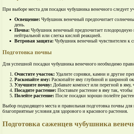
При выборе места для посадки чубушника венечного следует уч
Освещение:
Чубушник венечный предпочитает солнечные и
день.
Почва:
Чубушник венечный предпочитает плодородную по
нейтральной или слегка кислой реакцией.
Ветровая защита:
Чубушник венечный чувствителен к си
Подготовка почвы
Для успешной посадки чубушника венечного необходимо прави
Очистите участок:
Удалите сорняки, камни и другие преп
Раскопайте яму:
Раскопайте яму глубиной и шириной око
Улучшите почву:
Добавьте компост или перегной в яму,
Посадите растение:
Поставьте растение в яму так, чтобы
Полейте растение:
После посадки хорошо полейте растени
Выбор подходящего места и правильная подготовка почвы для 
благоприятные условия для здорового и красивого растения.
Подготовка саженцев чубушника венечн