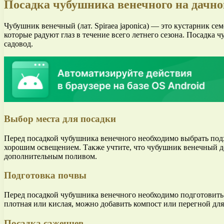
Посадка чубушника венечного на дачно
Чубушник венечный (лат. Spiraea japonica) — это кустарник се
которые радуют глаз в течение всего летнего сезона. Посадка
садовод.
Выбор места для посадки
Перед посадкой чубушника венечного необходимо выбрать подх
хорошим освещением. Также учтите, что чубушник венечный до
дополнительным поливом.
Подготовка почвы
Перед посадкой чубушника венечного необходимо подготовить п
плотная или кислая, можно добавить компост или перегной для
Посадка саженцев