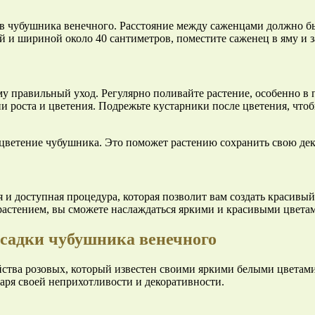
в чубушника венечного. Расстояние между саженцами должно бы
ой и шириной около 40 сантиметров, поместите саженец в яму и з
у правильный уход. Регулярно поливайте растение, особенно в
роста и цветения. Подрежьте кустарники после цветения, чтоб
 цветение чубушника. Это поможет растению сохранить свою дек
 и доступная процедура, которая позволит вам создать красивы
 растением, вы сможете наслаждаться яркими и красивыми цветам
осадки чубушника венечного
емейства розовых, который известен своими яркими белыми цвет
аря своей неприхотливости и декоративности.