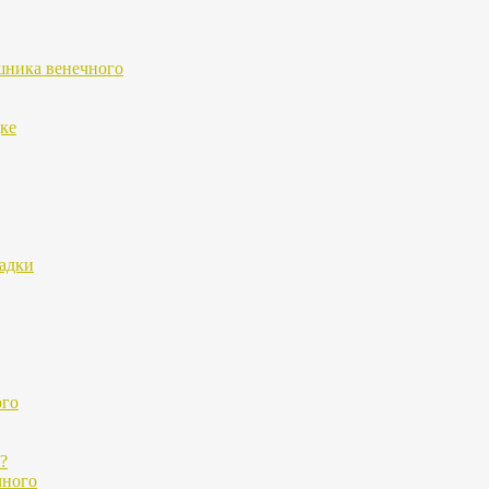
шника венечного
ке
садки
ого
?
чного