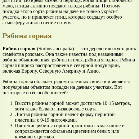
для птиц. Во время зимнего периода, когда пищи становится
мало, птицы активно поедают плоды рябины. Поэтому
посадка этого сорта рябины на даче не только украсит
участок, но и привлечет птиц, которые создадут особую
атмосферу живого пение и шума.
Рябина горная
Рябина горная
(Sorbus aucuparia) — это дерево или кустарник
семейства розовых. Она также известна под названиями
рябина обыкновенная, рябина птичья, рябина ягодная. Рябина
горная широко распространена в северной полушарии,
включая Европу, Северную Америку и Азию.
Рябина горная обладает рядом полезных свойств и является
популярным объектом посадки на дачных участках. Вот
некоторые из ее особенностей:
Высота рябины горной может достигать 10-15 метров,
хотя также бывают низкорослые сорта.
Листья рябины горной имеют форму перистой
пластины с 9-19 листочками.
Цветение рябины горной происходит в мае-июне и
сопровождается обильным цветением белых или
кремовых цветков.