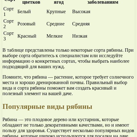
цветков
ягод
заболеваниям
Сорт
Белый
Крупные
Высокая
1
Сорт
Розовый
Средние
Средняя
2
Сорт
Красный
Мелкие
Низкая
3
В таблице представлены только некоторые сорта рябины. При
выборе сорта обратитесь к специалистам или исследуйте
информацию о конкретных сортах, чтобы выбрать наиболее
подходящий для ваших нужд.
Помните, что рябина — растение, которое требует солнечного
места и хорошо дренированной почвы. Правильный выбор
вида и сорта рябины поможет вам создать красивый и
полезный элемент на вашей даче.
Популярные виды рябины
Рябина — это плодовое дерево или кустарник, которые
обладают не только декоративными качествами, но и имеют
пользу для здоровья. Существует несколько популярных видов
рябины, которые широко используются для посадки на даче.