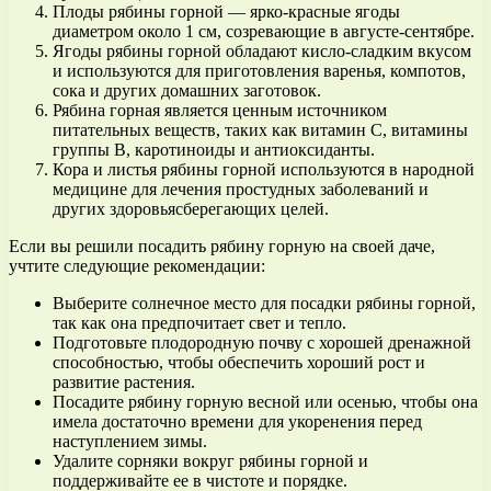
Плоды рябины горной — ярко-красные ягоды
диаметром около 1 см, созревающие в августе-сентябре.
Ягоды рябины горной обладают кисло-сладким вкусом
и используются для приготовления варенья, компотов,
сока и других домашних заготовок.
Рябина горная является ценным источником
питательных веществ, таких как витамин С, витамины
группы В, каротиноиды и антиоксиданты.
Кора и листья рябины горной используются в народной
медицине для лечения простудных заболеваний и
других здоровьясберегающих целей.
Если вы решили посадить рябину горную на своей даче,
учтите следующие рекомендации:
Выберите солнечное место для посадки рябины горной,
так как она предпочитает свет и тепло.
Подготовьте плодородную почву с хорошей дренажной
способностью, чтобы обеспечить хороший рост и
развитие растения.
Посадите рябину горную весной или осенью, чтобы она
имела достаточно времени для укоренения перед
наступлением зимы.
Удалите сорняки вокруг рябины горной и
поддерживайте ее в чистоте и порядке.