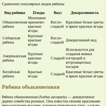
Сравнение популярных видов рябины
Вид рябины
Плоды
Вкус
Декоративность
Маленькие
Обыкновенная
оранжево-
Кисло-
Красивые белые цветы
рябина
красные
сладкий
и яркие красные ягоды
ягоды
Крупные
Сибирская
Кисло-
красные
Декоративный вид
рябина
сладкий
ягоды
Используется для
Крупные
создания живых
Американская
красные
Сладкий
изгородей и
рябина
ягоды
ветрозащитных
посадок
Китайская
Красные
Красивые белые цветы
Сладкий
рябина
ягоды
и яркие красные ягоды
Рябина обыкновенная
Рябина обыкновенная (Sorbus aucuparia) — декоративное
дерево семейства розовых. Она известна своими красивыми
ярко-красными ягодами, которые привлекают птиц, а также