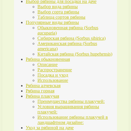
Выбор рябины для посадки на даче
Выбор вида рябины
Выбор сорта рябины
Таблица сортов рябины
Популярные виды рябины
Обыкновенная рябина (Sorbus
aucuparia)
Сибирская рябина (Sorbus sibirica)
Американская рябина (Sorbus
americana)
Китайская рябина (Sorbus hupehensis)
Рябина обыкновенная
Описание
Распространение
Посадка и уход
Использование
Рябина алчевская
Рябина горная
Рябина плакучая
Преимущества рябины плакучей:
Условия выращивания рябины
плакучей:
Использование рябины плакучей в
ландшафтном дизайне:
Уход за рябиной на даче