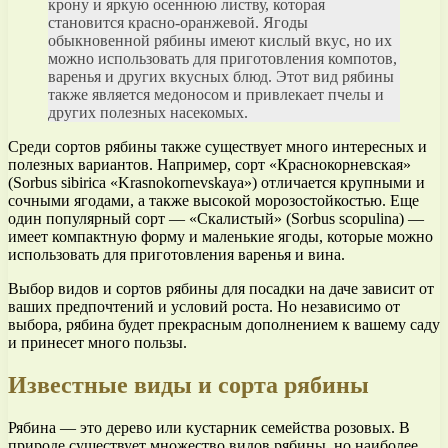
крону и яркую осеннюю листву, которая
становится красно-оранжевой. Ягоды
обыкновенной рябины имеют кислый вкус, но их
можно использовать для приготовления компотов,
варенья и других вкусных блюд. Этот вид рябины
также является медоносом и привлекает пчелы и
других полезных насекомых.
Среди сортов рябины также существует много интересных и
полезных вариантов. Например, сорт «Краснокорневская»
(Sorbus sibirica «Krasnokornevskaya») отличается крупными и
сочными ягодами, а также высокой морозостойкостью. Еще
один популярный сорт — «Скалистый» (Sorbus scopulina) —
имеет компактную форму и маленькие ягоды, которые можно
использовать для приготовления варенья и вина.
Выбор видов и сортов рябины для посадки на даче зависит от
ваших предпочтений и условий роста. Но независимо от
выбора, рябина будет прекрасным дополнением к вашему саду
и принесет много пользы.
Известные виды и сорта рябины
Рябина — это дерево или кустарник семейства розовых. В
природе существует множество видов рябины, но наиболее