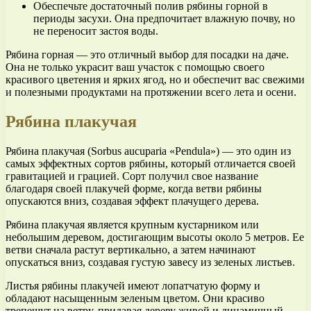
Обеспечьте достаточный полив рябины горной в
периоды засухи. Она предпочитает влажную почву, но
не переносит застоя воды.
Рябина горная — это отличный выбор для посадки на даче.
Она не только украсит ваш участок с помощью своего
красивого цветения и ярких ягод, но и обеспечит вас свежими
и полезными продуктами на протяжении всего лета и осени.
Рябина плакучая
Рябина плакучая (Sorbus aucuparia «Pendula») — это один из
самых эффектных сортов рябины, который отличается своей
гравитацией и грацией. Сорт получил свое название
благодаря своей плакучей форме, когда ветви рябины
опускаются вниз, создавая эффект плачущего дерева.
Рябина плакучая является крупным кустарником или
небольшим деревом, достигающим высоты около 5 метров. Ее
ветви сначала растут вертикально, а затем начинают
опускаться вниз, создавая густую завесу из зеленых листьев.
Листья рябины плакучей имеют лопатчатую форму и
обладают насыщенным зеленым цветом. Они красиво
трепещут на ветру, придавая дереву живой и динамичный