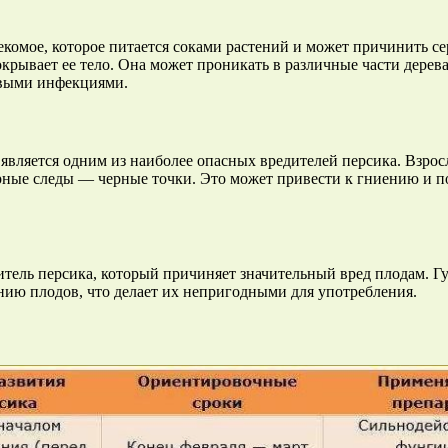
насекомое, которое питается соками растений и может причинить
крывает ее тело. Она может проникать в различные части дерева
овыми инфекциями.
е является одним из наиболее опасных вредителей персика. Взро
ерные следы — черные точки. Это может привести к гниению и п
редитель персика, который причиняет значительный вред плодам.
нию плодов, что делает их непригодными для употребления.