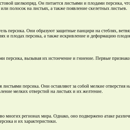
стовой шелкопряд. Он питается листьями и плодами персика, ч
и полосок на листьях, а также появление скелетных листьев.
ль персика. Они образуют защитные панцири на стеблях, ветвя
ях и плодах персика, а также искривление и деформацию плодо
ами персика, вызывая их истончение и гниение. Первые призна
 листьями персика. Они оставляют за собой мелкие отверстия н
ение мелких отверстий на листьях и их желтение.
во многих регионах мира. Однако, оно подвержено атаке различ
рсика и их характеристики.