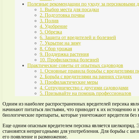
Полезные рекомендации по уходу за персиковыми 
1. Выбор места для посадки
2. Подготовка почвы
3. Полив
4. Удобрение
5. Обрезка
6. Защита от вредителей и болезней
7. Укрытие на зиму
8. Сбор урожая
9. Поддержка растения
10. Профилактика болезней
Практические советы от опытных садоводов
1. Основные правила борьбы с вредителями п
2. Борьба с вредителями на ранних стадиях
3. Профилактические меры
4. Сотрудничество с другими садоводами
5. Призывайте на помощь профессионалов
Одним из наиболее распространенных вредителей персика явля
начинают питаться листьями, что приводит к их истощению и 
биологические препараты, которые уничтожают вредителя без 
Еще одним опасным вредителем персика является шелкопряд. Эт
становятся непригодными для употребления. Для борьбы с ше
его появление и размножение.