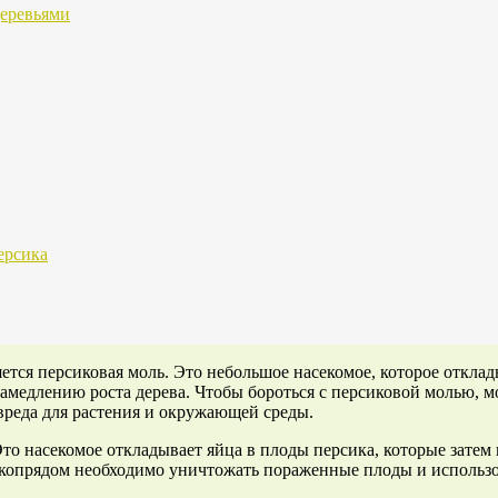
деревьями
ерсика
ется персиковая моль. Это небольшое насекомое, которое откла
замедлению роста дерева. Чтобы бороться с персиковой молью,
вреда для растения и окружающей среды.
о насекомое откладывает яйца в плоды персика, которые затем 
лкопрядом необходимо уничтожать пораженные плоды и использо