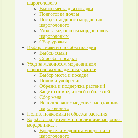
шароголового
Выбор места для посадки
Подготовка почвы
Посадка медоноса мордовника
шароголового
Уход за медоносом мордовником
шароголовым
Сбор урожая
Выбор семян и способы посадки
Выбор семян
Способы посадки
Уход за медоносом мордовником
шароголовым на дачном участке
Выбор места и посадка
Полив и удобрение
Обрезка и поддержка растений
Защита от вредителей и болезней
Сбор меда
Использование медоноса мордовника
шароголового
Полив, подкормка и обрезка растения
Борьба с вредителями и болезнями медоноса
мордовника…
Вредители медоноса мордовника
шароголового