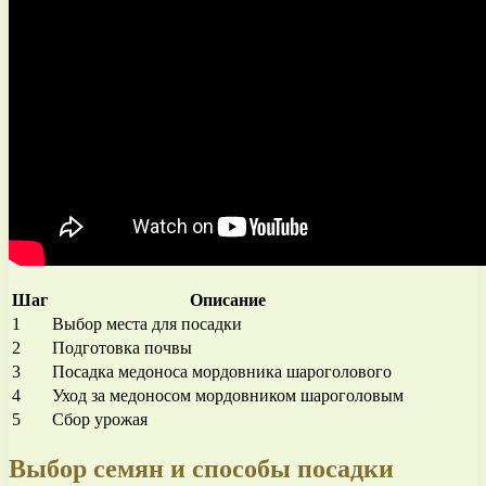
Шаг
Описание
1
Выбор места для посадки
2
Подготовка почвы
3
Посадка медоноса мордовника шароголового
4
Уход за медоносом мордовником шароголовым
5
Сбор урожая
Выбор семян и способы посадки