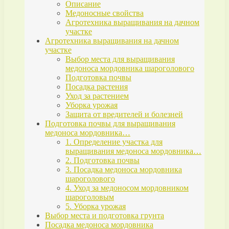
Описание
Медоносные свойства
Агротехника выращивания на дачном
участке
Агротехника выращивания на дачном
участке
Выбор места для выращивания
медоноса мордовника шароголового
Подготовка почвы
Посадка растения
Уход за растением
Уборка урожая
Защита от вредителей и болезней
Подготовка почвы для выращивания
медоноса мордовника…
1. Определение участка для
выращивания медоноса мордовника…
2. Подготовка почвы
3. Посадка медоноса мордовника
шароголового
4. Уход за медоносом мордовником
шароголовым
5. Уборка урожая
Выбор места и подготовка грунта
Посадка медоноса мордовника