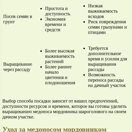
Низкая
Простота и
выживаемость
доступность
Посев семян в
всходов
Экономия
грунт
Риск повреждения
времени и
семян грызунами и
средств
птицами
Требуется
Более высокая
дополнительное
выживаемость
время и усилия для
растений
Выращивание
выращивания
Более раннее
через рассаду
рассады
начало
Возможность
цветения и
переноса рассады
плодоношения
на дачный участок
Выбор способа посадки зависит от ваших предпочтений,
доступности ресурсов и времени, которое вы готовы уделить
выращиванию медоноса мордовника шароголового на своем
дачном участке.
Уход за медоносом мордовником