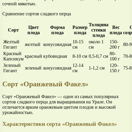
сочной мякотью.
Сравнение сортов сладкого перца
Толщина
Цвет
Форма
Размер
Вес
Сорт
стенки
плода
плода
плода
плода
соз
плода
Желтый
10-15
около 1
150-
желтый
конусовидная
80-9
Гигант
см
см
200 г
Красный
80-
красный
кубовидная
8-10 см
0,5-0,7 см
70-8
Капсикум
100 г
Зеленый
12-14
120-
зеленый
конусовидная
1-1,2 см
75-8
Гигант
см
150 г
Сорт «Оранжевый Факел»
Сорт «Оранжевый Факел» — один из самых популярных
сортов сладкого перца для выращивания на Урале. Он
отличается ярким оранжевым цветом плодов и высокой
урожайностью.
Характеристики сорта «Оранжевый Факел»