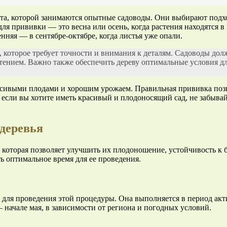
та, которой занимаются опытные садоводы. Они выбирают подхо
 прививки — это весна или осень, когда растения находятся в 
енняя — в сентябре-октябре, когда листья уже опали.
 которое требует точности и внимания к деталям. Садоводы до
стением. Важно также обеспечить дереву оптимальные условия д
асивыми плодами и хорошим урожаем. Правильная прививка позво
 если вы хотите иметь красивый и плодоносящий сад, не забывай
деревья
которая позволяет улучшить их плодоношение, устойчивость к бо
ь оптимальное время для ее проведения.
для проведения этой процедуры. Она выполняется в период акт
 начале мая, в зависимости от региона и погодных условий.