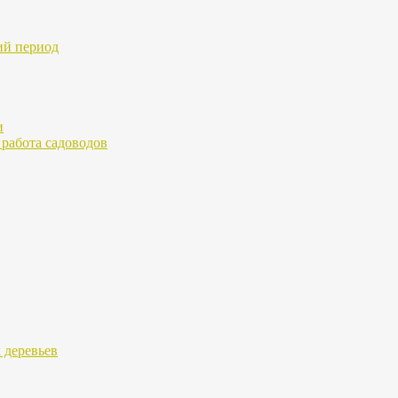
ий период
и
работа садоводов
 деревьев