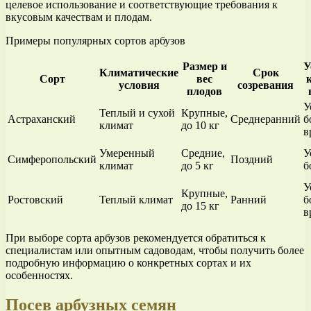
целевое использование и соответствующие требования к
вкусовым качествам и плодам.
Примеры популярных сортов арбузов
Размер и
У
Климатические
Срок
Сорт
вес
условия
созревания
плодов
У
Теплый и сухой
Крупные,
Астраханский
Среднеранний
б
климат
до 10 кг
в
Умеренный
Средние,
У
Симферопольский
Поздний
климат
до 5 кг
б
У
Крупные,
Ростовский
Теплый климат
Ранний
б
до 15 кг
в
При выборе сорта арбузов рекомендуется обратиться к
специалистам или опытным садоводам, чтобы получить более
подробную информацию о конкретных сортах и их
особенностях.
Посев арбузных семян